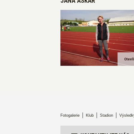
JANA ASKAR
Otevří
Fotogalerie
Klub
Stadion
Výsledk