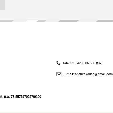
Telefon: +420 606 656 889
E-mail: atletikakadan@gmail.com
aň,
č.ú.
78-5575970297/0100