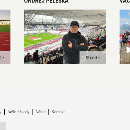
ONDŘEJ PELEŠKA
VÁC
t >
Otevřít >
y
Naše závody
Nábor
Kontakt