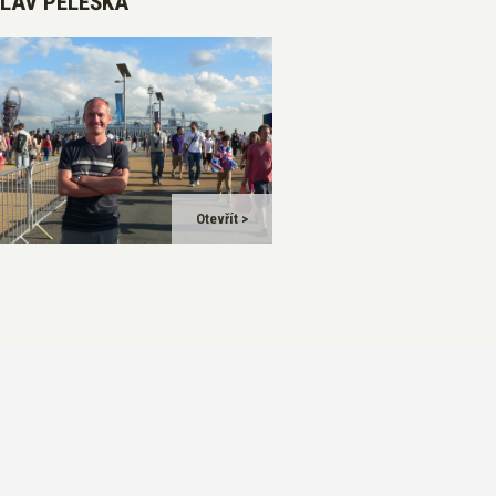
LAV PELEŠKA
Otevřít >