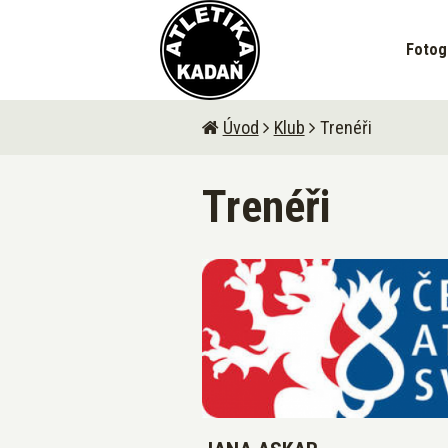
Fotog
Úvod
Klub
Trenéři
Trenéři